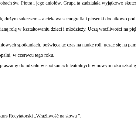
osobach św. Piotra i jego aniołów. Grupa ta zadziałała wyjątkowo sku
ę dużym sukcesem – a ciekawa scenografia i piosenki dodatkowo podn
ną rolę w kształtowaniu dzieci i młodzieży. Uczą wrażliwości na pięk
iowych spotkaniach, poświęcając czas na naukę roli, ucząc się na pami
alni, w czerwcu tego roku.
raszamy do udziału w spotkaniach teatralnych w nowym roku szkoln
D
rs Recytatorski „Wrażliwość na słowa ”.