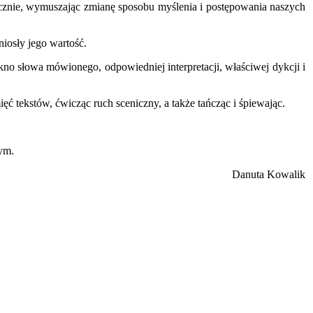
tecznie, wymuszając zmianę sposobu myślenia i postępowania naszych
iosły jego wartość.
no słowa mówionego, odpowiedniej interpretacji, właściwej dykcji i
ęć tekstów, ćwicząc ruch sceniczny, a także tańcząc i śpiewając.
ym.
anuta Kowalik