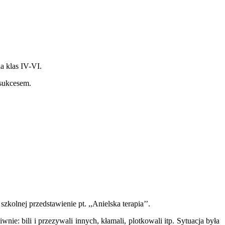
a klas IV-VI.
 sukcesem.
olnej przedstawienie pt. ,,Anielska terapia’’.
e: bili i przezywali innych, kłamali, plotkowali itp. Sytuacja była