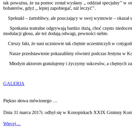
tak poważna, że na pomoc został wysłany ,, oddział specjalny’’ w 
bohaterów, gdyż ,, lepiej zapobiegać, niż leczyć’’.
Spektakl – żartobliwy, ale pouczający w swej wymowie – okazał si
Spotkania teatralne odgrywają bardzo dużą, choć często niedocenia
modulacji głosu, ale też dodają odwagi, pewności siebie.
Cieszy fakt, że nasi uczniowie tak chętnie uczestniczyli w cotygodn
Nasze przedstawienie pokazaliśmy również podczas festynu w Kop
Młodym aktorom gratulujemy i życzymy sukcesów, a chętnych zap
GALERIA
Piękno słowa mówionego …
Dnia 31 marca 2017r. odbył się w Konopiskach XXIX Gminny Konku
Więcej…